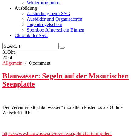
Winterprogramm
Ausbildung
Ausbildung beim SSG
Ausbilder und Organisatoren
Jugendsegelschein
Sportbootführerschein Binnen
Chronik der SSG
31
Okt.
2024
Allgemein
• 0 comment
Blauwasser: Segeln auf der Masurischen
Seenplatte
Der Verein erhält „Blauwasser“ monatlich kostenlos als Online-
Zeitschrift. RF
https://www.blauwasser.de/reviere/segeln-chartern-polen-