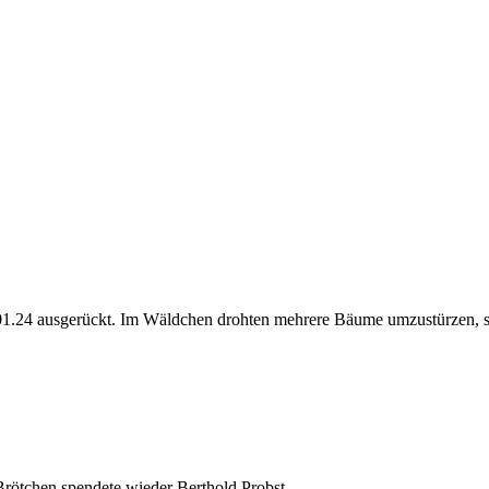
01.24 ausgerückt. Im Wäldchen drohten mehrere Bäume umzustürzen, so
Brötchen spendete wieder Berthold Probst.