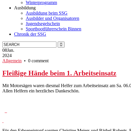
Winterprogramm
Ausbildung
Ausbildung beim SSG
Ausbilder und Organisatoren
Jugendsegelschein
Sportbootführerschein Binnen
Chronik der SSG
08
Jan.
2024
Allgemein
• 0 comment
Fleißige Hände beim 1. Arbeitseinsatz
Mit Motorsägen waren diesmal Helfer zum Arbeitseinsatz am Sa. 06.
Allen Helfern ein herzliches Dankeschön.
Für den Erbseneintopf sorgten Christine Meiers und Bärbel Roberts. 