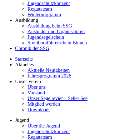
Jugendschutzkonzept
Regattateam
Winterprogramm
Ausbildung
Ausbildung beim SSG
Ausbilder und Organisatoren
Jugendsegelschein
Sportbootführerschein Binnen
Chronik der SSG
Startseite
Aktuelles
Aktuelle Neuigkeiten
Jahresprogramm 2026
Unser Verein
Über uns
Vorstand
Unser Segelrevier – Seller See
Mitglied werden
Downloads
Jugend
Über die Jugend
Jugendschutzkonzept
Regattateam