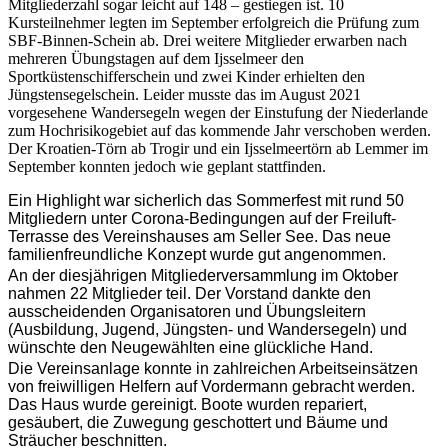
Mitgliederzahl sogar leicht auf 148 – gestiegen ist. 10
Kursteilnehmer legten im September erfolgreich die Prüfung zum
SBF-Binnen-Schein ab. Drei weitere Mitglieder erwarben nach
mehreren Übungstagen auf dem Ijsselmeer den
Sportküstenschifferschein und zwei Kinder erhielten den
Jüngstensegelschein. Leider musste das im August 2021
vorgesehene Wandersegeln wegen der Einstufung der Niederlande
zum Hochrisikogebiet auf das kommende Jahr verschoben werden.
Der Kroatien-Törn ab Trogir und ein Ijsselmeertörn ab Lemmer im
September konnten jedoch wie geplant stattfinden.
Ein Highlight war sicherlich das Sommerfest mit rund 50
Mitgliedern unter Corona-Bedingungen auf der Freiluft-
Terrasse des Vereinshauses am Seller See. Das neue
familienfreundliche Konzept wurde gut angenommen.
An der diesjährigen Mitgliederversammlung im Oktober
nahmen 22 Mitglieder teil. Der Vorstand dankte den
ausscheidenden Organisatoren und Übungsleitern
(Ausbildung, Jugend, Jüngsten- und Wandersegeln) und
wünschte den Neugewählten eine glückliche Hand.
Die Vereinsanlage konnte in zahlreichen Arbeitseinsätzen
von freiwilligen Helfern auf Vordermann gebracht werden.
Das Haus wurde gereinigt. Boote wurden repariert,
gesäubert, die Zuwegung geschottert und Bäume und
Sträucher beschnitten.