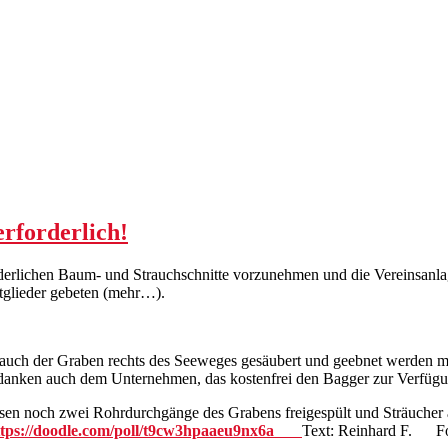
erforderlich!
rforderlichen Baum- und Strauchschnitte vorzunehmen und die Vereinsan
itglieder gebeten (mehr…).
ss auch der Graben rechts des Seeweges gesäubert und geebnet werden
anken auch dem Unternehmen, das kostenfrei den Bagger zur Verfügung
üssen noch zwei Rohrdurchgänge des Grabens freigespült und Sträucher
ttps://doodle.com/poll/t9cw3hpaaeu9nx6a
Text: Reinhard F. Fot