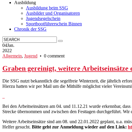
Ausbildung
Ausbildung beim SSG
Ausbilder und Organisatoren
Jugendsegelschein
Sportbootführerschein Binnen
Chronik der SSG
04
Jan.
2022
Allgemein
,
Jugend
• 0 comment
Graben gereinigt, weitere Arbeitseinsätze 
Die SSG nutzt bekanntlich die segelfreie Winterzeit, die jährlich e
Hierzu hatten wir per Mail um die Mithilfe möglichst vieler Vereinsm
Bei den Arbeitseinsätzen am 04. und 11.12.21 wurde erkennbar, da
Strecke übernommen und zwischen den Festtagen durchgeführt. Wir d
Weitere Arbeitseinsätze sind am 08. und 22.01.2022 geplant, u.a. m
Helfer gesucht.
Bitte geht zur Anmeldung wieder auf den Link:
h