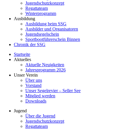
Jugendschutzkonzept
Regattateam
Winterprogramm
Ausbildung
Ausbildung beim SSG
Ausbilder und Organisatoren
Jugendsegelschein
Sportbootführerschein Binnen
Chronik der SSG
Startseite
Aktuelles
Aktuelle Neuigkeiten
Jahresprogramm 2026
Unser Verein
Über uns
Vorstand
Unser Segelrevier – Seller See
Mitglied werden
Downloads
Jugend
Über die Jugend
Jugendschutzkonzept
Regattateam