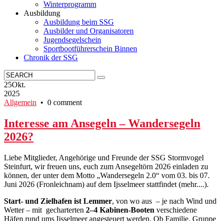
Winterprogramm
Ausbildung
Ausbildung beim SSG
Ausbilder und Organisatoren
Jugendsegelschein
Sportbootführerschein Binnen
Chronik der SSG
25
Okt.
2025
Allgemein
• 0 comment
Interesse am Ansegeln – Wandersegeln
2026?
Liebe Mitglieder, Angehörige und Freunde der SSG Stormvogel
Steinfurt, wir freuen uns, euch zum Ansegeltörn 2026 einladen zu
können, der unter dem Motto „Wandersegeln 2.0“ vom 03. bis 07.
Juni 2026 (Fronleichnam) auf dem Ijsselmeer stattfindet (mehr....).
Start- und Zielhafen ist Lemmer
, von wo aus – je nach Wind und
Wetter – mit gecharterten
2–4 Kabinen-Booten
verschiedene
Häfen rund ums Ijsselmeer angesteuert werden. Ob Familie, Gruppe