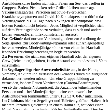
Ausbildungskurse finden nicht statt. Feiern am See, das Treffen in
Gruppen, Baden, Picknicken oder Grillen bleiben untersagt.
Vereinsanlage/Steg:
Personen mit covid-19-typischen
Krankheitssymptomen und Covid-19-Kontaktpersonen dürfen das
Vereinsgelände bis 14 Tage nach Abklingen der Symptome bzw.
letztem Kontakt nicht betreten. Jedes Mitglied ist verpflichtet, sich
auf dem Vereinsgelände so zu verhalten, dass es sich und andere
keinen vermeidbaren Infektionsgefahren aussetzt.
Das Gelände
darf nur von Vereinsmitgliedern zur Ausübung des
Segelsportes, zur Bootswartung/-reparatur oder zur Anlagenpflege
betreten werden. Minderjährige können von einem im Haushalt
lebenden Erziehungsberechtigten begleitet werden.
Zu Personen
, die nicht zum eigenen Haushalt oder der eigenen
Crew (siehe unten) gehören, ist ein Abstand von mindestens 1,50 m
einzuhalten.
Im Segellager liegt eine Anwesenheitsliste
aus, in der Name,
Vorname, Ankunft und Verlassen des Geländes durch die Mitglieder
dokumentiert werden müssen. Um eine Gruppenbildung zu
vermeiden, ist dem Ersten Vorsitzenden (Corona-Beauftragten)
vorab
die geplante Nutzungszeit, die Anzahl der teilnehmenden
Personen und – bei Minderjährigen – eine verantwortliche
Aufsichtsperson fernmündlich unter 0152 5376 0467 mitzuteilen.
Im Clubhaus
bleiben Segellager und Toiletten geöffnet. Halten sich
mehrere Personen gleichzeitig in einem Raum auf, hat jeder einen
Mund-Nasen-Schutz zu tragen. Küche, Aufenthaltsraum, Dusche