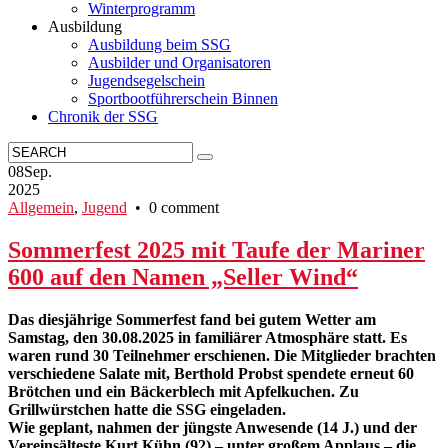
Winterprogramm
Ausbildung
Ausbildung beim SSG
Ausbilder und Organisatoren
Jugendsegelschein
Sportbootführerschein Binnen
Chronik der SSG
08
Sep.
2025
Allgemein
,
Jugend
• 0 comment
Sommerfest 2025 mit Taufe der Mariner
600 auf den Namen „Seller Wind“
Das diesjährige Sommerfest fand bei gutem Wetter am
Samstag, den 30.08.2025 in familiärer Atmosphäre statt. Es
waren rund 30 Teilnehmer erschienen. Die Mitglieder brachten
verschiedene Salate mit, Berthold Probst spendete erneut 60
Brötchen und ein Bäckerblech mit Apfelkuchen. Zu
Grillwürstchen hatte die SSG eingeladen.
Wie geplant, nahmen der jüngste Anwesende (14 J.) und der
Vereinsälteste Kurt Kühn (92) – unter großem Applaus – die