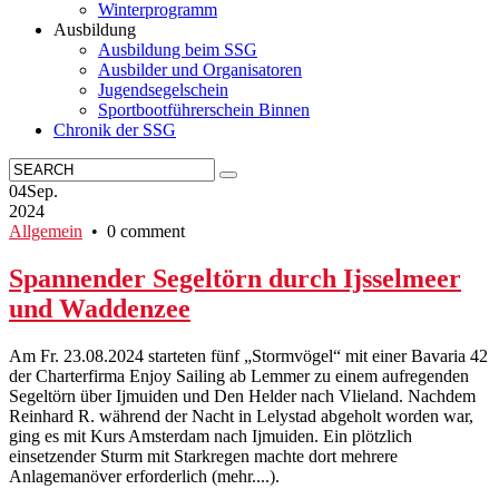
Winterprogramm
Ausbildung
Ausbildung beim SSG
Ausbilder und Organisatoren
Jugendsegelschein
Sportbootführerschein Binnen
Chronik der SSG
04
Sep.
2024
Allgemein
• 0 comment
Spannender Segeltörn durch Ijsselmeer
und Waddenzee
Am Fr. 23.08.2024 starteten fünf „Stormvögel“ mit einer Bavaria 42
der Charterfirma Enjoy Sailing ab Lemmer zu einem aufregenden
Segeltörn über Ijmuiden und Den Helder nach Vlieland. Nachdem
Reinhard R. während der Nacht in Lelystad abgeholt worden war,
ging es mit Kurs Amsterdam nach Ijmuiden. Ein plötzlich
einsetzender Sturm mit Starkregen machte dort mehrere
Anlagemanöver erforderlich (mehr....).